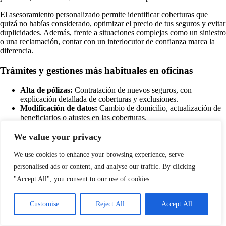
El asesoramiento personalizado permite identificar coberturas que
quizá no habías considerado, optimizar el precio de tus seguros y evitar
duplicidades. Además, frente a situaciones complejas como un siniestro
o una reclamación, contar con un interlocutor de confianza marca la
diferencia.
Trámites y gestiones más habituales en oficinas
Alta de pólizas:
Contratación de nuevos seguros, con
explicación detallada de coberturas y exclusiones.
Modificación de datos:
Cambio de domicilio, actualización de
beneficiarios o ajustes en las coberturas.
Siniestros:
Comunicación y seguimiento de partes, así como
asesoramiento sobre los pasos a seguir.
We value your privacy
Renovaciones y cancelaciones:
Información sobre fechas,
condiciones y alternativas disponibles.
We use cookies to enhance your browsing experience, serve
Consultas generales:
Dudas sobre recibos, bonificaciones,
personalised ads or content, and analyse our traffic. By clicking
promociones o condiciones especiales.
"Accept All", you consent to our use of cookies.
Oficinas para empresas y autónomos
ES
Customise
Reject All
Accept All